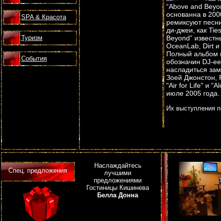
“Above and Beyon
основанна в 200
SPA & Красота
ремиксуют песни
ди-джеи, как Tie
Туризм
Beyond” известн
OceanLab, Dirt и
Полный альбом п
События
обозначин DJ-ее
насладиться зам
Зоей Джонстон, 
"Air for Life" и 
июле 2005 года.
Их выступления 
Наслаждайтесь
Спец. предложения
лучшими
предложениями
Гостиницы Кишинева
Белла Донна