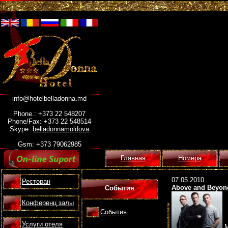
info@hotelbelladonna.md
Phone.: +373 22 548207
Phone/Fax: +373 22 548514
Skype:
belladonnamoldova
Gsm: +373 79062985
Главная
Номера
07.05.2010
Ресторан
Above and Beyon
События
Конференц залы
События
Услуги отеля
М