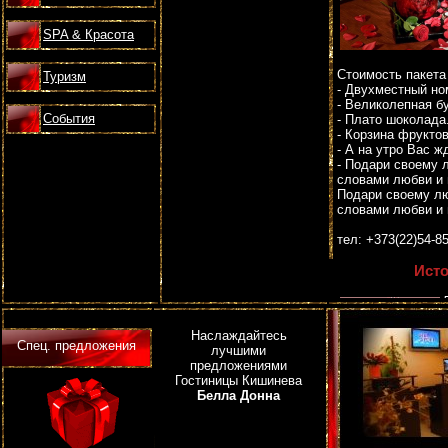
SPA & Красота
Стоимость пакета
Туризм
- Двухместный но
- Великолепная б
События
- Плато шоколада
- Корзина фруктов
- А на утро Вас ж
- Подари своему
словами любви и 
Подари своему л
словами любви и 
тел: +373(22)54-8
Исто
Наслаждайтесь
Спец. предложения
лучшими
предложениями
Гостиницы Кишинева
Белла Донна
Кроме этого гово
По описанием, он