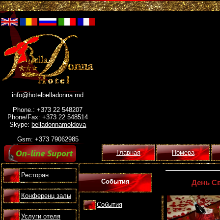
info@hotelbelladonna.md
Phone.: +373 22 548207
Phone/Fax: +373 22 548514
Skype:
belladonnamoldova
Gsm: +373 79062985
Главная
Номера
Ресторан
События
День С
Конференц залы
События
Услуги отеля