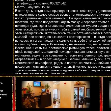
Телефон для справки: 068324542
Место: Labyrinth House
В этот день, когда сама природа оживает, тебя ждет удивител
путешествие в самое сердце весны. Ты отправишься в путешес
полет, призванный тебя изменить. Праздник начинается с карн
шествия, где тебе предстоит надеть маску и перевоплотиться
приводит туда, где многоцветная электронная музыка соединя
этнической, призывая унести тебя в самый необыкновенный та
этом безудержном экстатическом танце останавливается пото
мыслей, все повседневные заботы растворяются… и когда вс
исчезает, и ты окунаешься в самую суть себя ? то вдруг обна
в этой глубине, целую Вселенную, не меньше той, что остала
Вселенная и есть ты. Космические ритмы goa trance, сплетенн
tribal, воздушной мелодикой new age и сыгранными вживую эт
мотивами, ведут твое сознание по твоим внутренним простран
отправляемся – в полет наедине с Весной. Именно здесь, в т
мистической атмосфере, рядом с настолько близкими сейчас
предстоит погрузиться в удивительный космос звуков и ощущ
здесь и именно сейчас можно ощутить себя настоящим и понят
есть мир вокруг тебя… Участники:
InnerSun
Satori
сь
Театр огня Sansara
Театр на ходулях
ми
Каждый из вас
нева
Начало карнавального шествия – в 18:00. Сборы проходят на 
а
Центрального Универмага (Unic), вскоре после чего шествие с
проведения Tribal Goa Trance Party «Танцы с насекомыми» – к A
House.