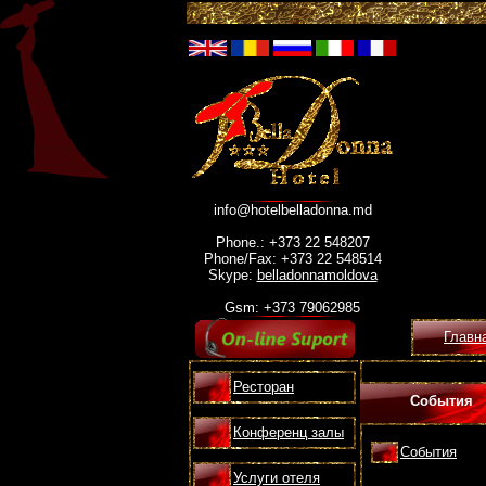
info@hotelbelladonna.md
Phone.: +373 22 548207
Phone/Fax: +373 22 548514
Skype:
belladonnamoldova
Gsm: +373 79062985
Главн
Ресторан
События
Конференц залы
События
Услуги отеля