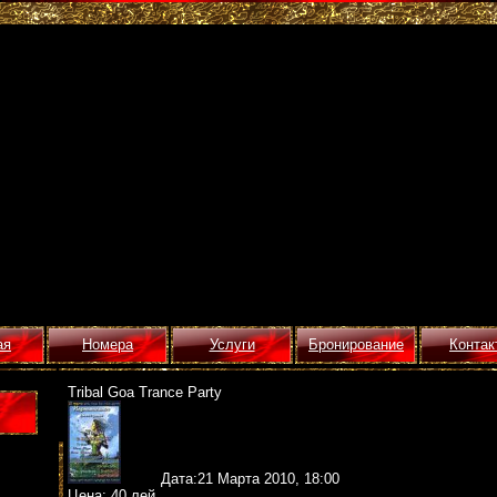
ая
Номера
Услуги
Бронирование
Контак
Tribal Goa Trance Party
Дата:21 Марта 2010, 18:00
Цена: 40 лей