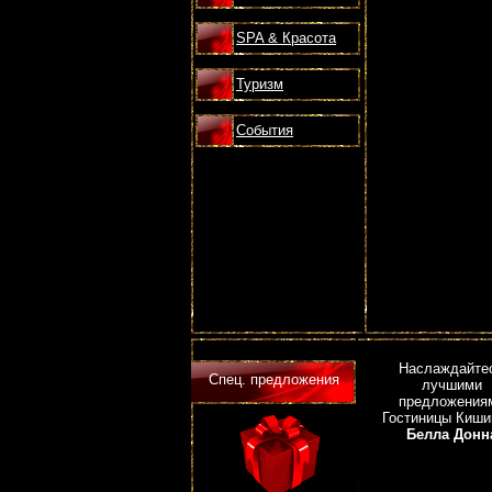
SPA & Красота
Туризм
События
Наслаждайте
Спец. предложения
лучшими
предложения
Гостиницы Киши
Белла Донн