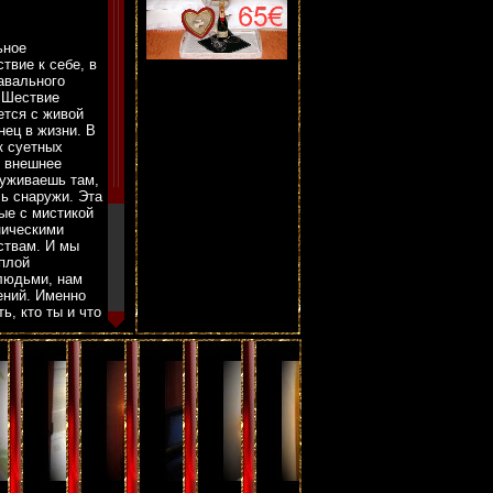
ьное
твие к себе, в
авального
. Шествие
ется с живой
нец в жизни. В
к суетных
е внешнее
руживаешь там,
сь снаружи. Эта
ые с мистикой
ническими
ствам. И мы
еплой
 людьми, нам
ений. Именно
ь, кто ты и что
площадке около
ледует к месту
rt-Labyrinth