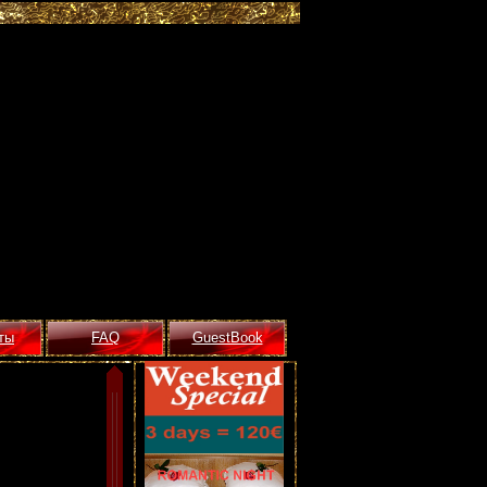
ты
FAQ
GuestBook