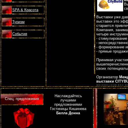
В
св
SPA & Красота
Выставки уже дав
выставки это эфф
Туризм
старается привле
Компания, занима
События
четыре инструмен
- стимулирование
- непосредственн
- формирование 
- прямые продажи
Принимая участия
вышеперечисленны
своих потенциаль
Организатор
Межд
выставки CITYBU
приглашает вас п
Специализированн
Выставка проводит
Наслаждайтесь
выставка “CityBui
Спец. предложения
лучшими
Кишинева.
предложениями
Гостиницы Кишинева
Если Вы приехали
Белла Донна
непременно понад
поможет вам с вы
10 минутах езды 