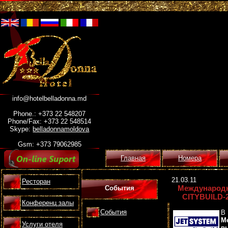
info@hotelbelladonna.md
Phone.: +373 22 548207
Phone/Fax: +373 22 548514
Skype:
belladonnamoldova
Gsm: +373 79062985
Главная
Номера
21.03.11
Ресторан
Международн
События
CITYBUILD-20
Конференц залы
События
В
М
Услуги отеля
в