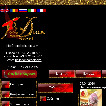
info@hotelbelladonna.md
Phone.: +373 22 548207
Phone/Fax: +373 22 548514
Skype:
belladonnamoldova
Gsm: +373 79062985
Главная
Номера
04.04.2010
Ресторан
Пасха- святой п
События
Конференц залы
События
Услуги отеля