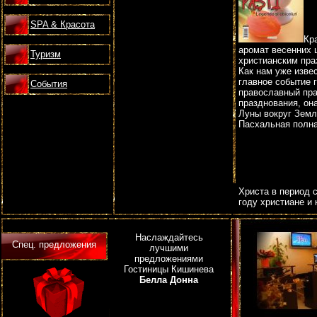
SPA & Красота
Кр
аромат весенних 
Туризм
христианским пра
Как нам уже изве
главное событие 
События
православный пра
празднования, она
Луны вокруг Земл
Пасхальная полна
Христа в период 
году христиане и
праздник имеет с
чем у других наро
дней до Пасхи , 
Наслаждайтесь
Спец. предложения
дней, что Иисус 
лучшими
умереть ради наш
предложениями
для православных 
Гостиницы Кишинева
воскресенья во в
Белла Донна
посвящены воспом
пятница считаетс
становится особе