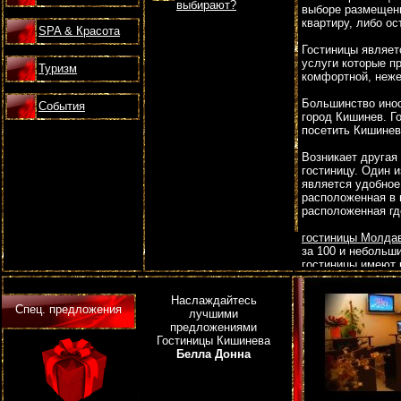
выбирают?
выборе размещени
квартиру, либо ос
SPA & Красота
Гостиницы являет
услуги которые 
Туризм
комфортной, неже
Большинство инос
События
город Кишинев. Г
посетить Кишинев
Возникает другая
гостиницу. Один 
является удобное
расположенная в 
расположенная где
гостиницы Молда
за 100 и небольш
гостиницы имеют 
следовательно, к
относиться более 
Наслаждайтесь
там присутствует
Спец. предложения
лучшими
предложениями
Благодаря тому, 
Гостиницы Кишинева
вы можете быть с
Белла Донна
будет всегда чист
Так же при брони
обеспечивают ли 