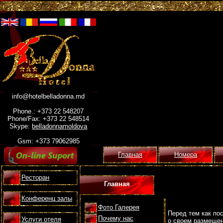
info@hotelbelladonna.md
Phone.: +373 22 548207
Phone/Fax: +373 22 548514
Skype:
belladonnamoldova
Gsm: +373 79062985
Главная
Номера
Ресторан
Главная
Конференц залы
Фото Галерея
Перед тем как по
Почему нас
Услуги отеля
о своем размещен