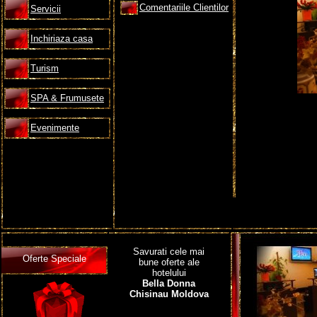
Comentariile Clientilor
Servicii
Inchiriaza casa
Turism
SPA & Frumusete
Evenimente
Savurati cele mai
Oferte Speciale
bune oferte ale
hotelului
Bella Donna
Chisinau Moldova