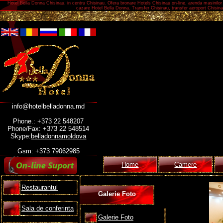
Hotel Bella Donna Chisinau, in centru Chisinau. Ofera bronare Hotels Chisinau on-line, arenda masinilor 
cazare Hotel Bella Donna. Transfer Chisinau, transfer aeroport Chisinau
info@hotelbelladonna.md
Phone.: +373 22 548207
Phone/Fax: +373 22 548514
Skype:
belladonnamoldova
Gsm: +373 79062985
Home
Camere
Restaurantul
Galerie Foto
Sala de conferinta
Galerie Foto