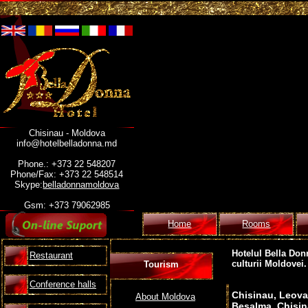
Chisinau - Moldova
info@hotelbelladonna.md
Phone.: +373 22 548207
Phone/Fax: +373 22 548514
Skype:
belladonnamoldova
Gsm: +373 79062985
Home
Rooms
Hotelul Bella Donna
Restaurant
culturii Moldovei.
Tourism
Conference halls
Chisinau, Leova (
About Moldova
Besalma, Chisi