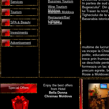
Bussines Tourism
Services
In partea de sud 
Wine Tourism
Bugeacului". Din 
Moldova
lui Traian la nor
Tourism
Manastiri Moldova
Tigheciului de la 
Restaurant/Bar/
Basarabia istoric
Cafenea
SPA & Beauty
Tur dental
Investments
Advertisement
multime de lucrur
va incepe la Chisi
politic, educatio
trece prin frumoa
se deschide pentr
formeaza un lac i
precum egrete, ber
Rosie a Moldovei
raului de la Leov
Traian de Sus".O
Enjoy the best offers
cu ape minerale t
Special Offers
from Hotel
colectia muzeului 
Bella Donna
Chisinau Moldova