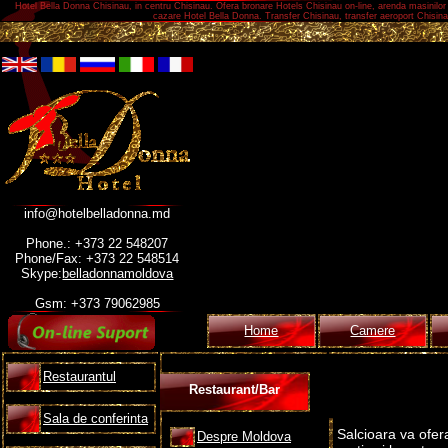
Hotel Bella Donna Chisinau, in centru Chisinau. Ofera bronare Hotels Chisinau on-line, arenda masinilor 
cazare Hotel Bella Donna. Transfer Chisinau, transfer aeroport Chisinau
info@hotelbelladonna.md
Phone.: +373 22 548207
Phone/Fax: +373 22 548514
Skype:
belladonnamoldova
Gsm: +373 79062985
Home
Camere
Restaurantul
Restaurant/Bar
Sala de conferinta
Salcioara va ofera
Despre Moldova