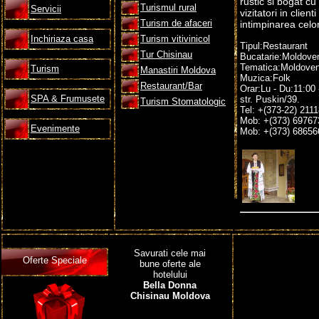
rustic si bogat cu
Turismul rural
Servicii
vizitatori in clien
Turism de afaceri
intimpinarea celo
Inchiriaza casa
Turism vitivinicol
Tipul:Restaurant
Tur Chisinau
Bucatarie:Moldove
Tematica:Moldove
Turism
Manastiri Moldova
Muzica:Folk
Restaurant/Bar
Orar:Lu - Du:11:00 
SPA & Frumusete
str. Puskin/39.
Turism Stomatologic
Tel: +(373-22) 2111
Mob: +(373) 69767
Evenimente
Mob: +(373) 68656
Savurati cele mai
Oferte Speciale
bune oferte ale
Probabil una dintre 
hotelului
exista doua girafe 
Bella Donna
cind simti caldura 
Chisinau Moldova
de sarbatoare.