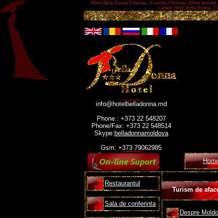
Hotel Bella Donna Chisinau, in centru Chisinau. Ofera bronare 
cazare Hotel Bella Donna. Tra
info@hotelbelladonna.md
Phone.: +373 22 548207
Phone/Fax: +373 22 548514
Skype:
belladonnamoldova
Gsm: +373 79062985
Hom
Restaurantul
Turism de aface
Sala de conferinta
Despre Mold