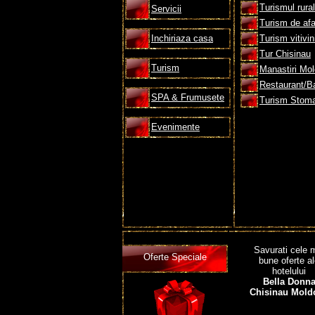
Turismul rural
Servicii
Turism de afa
Inchiriaza casa
Turism vitivin
Tur Chisinau
Turism
Manastiri Mo
Restaurant/B
SPA & Frumusete
Turism Stoma
Evenimente
Savurati cele 
Oferte Speciale
bune oferte a
hotelului
Bella Donn
Chisinau Mold