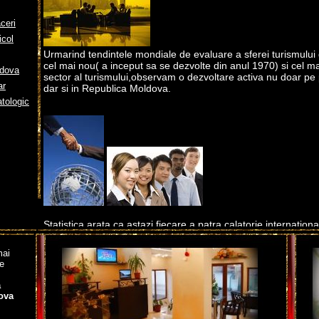
ceri
icol
Urmarind tendintele mondiale de evaluare a sferei turismului d
cel mai nou( a inceput sa se dezvolte din anul 1970) si cel m
ldova
sector al turismului,observam o dezvoltare activa nu doar pe
ar
dar si in Republica Moldova.
tologic
Statistica arata ca astazi fiecare a patra calatorie internation
necesitati de afaceri. Chiar daca calatorii de afaceri din fluxu
turisti constituie doar 20-25% , 60% din venitul industriei turist
mai
turismului de afaceri.
le
a
Abrevierea engleza MICE - un termen special folosit in uzul in
ova
turismului de afacere, denota cuvintele-cheie engleze ce car
componentele principale a industriei turismului de afaceri: M-