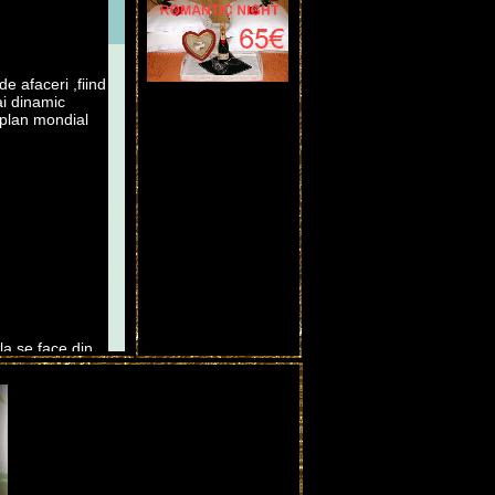
e afaceri ,fiind
ai dinamic
 plan mondial
ala se face din
l general de
ice ii revine
ternational a
acterizeaza