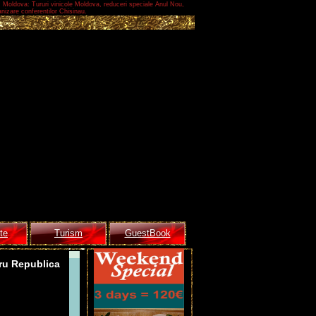
m Moldova: Tururi vinicole Moldova, reduceri speciale Anul Nou,
nizare conferentilor Chisinau.
te
Turism
GuestBook
tru Republica